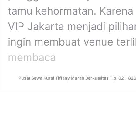
tamu kehormatan. Karena 
VIP Jakarta menjadi pili
ingin membuat venue terli
Sewa
membaca
Meja
Kaca
VIP
Pusat Sewa Kursi Tiffany Murah Berkualitas Tlp. 021-8
Jakarta
Bikin
Area
Lounge
Event
Terlihat
Lebih
Mahal
Tanpa
Ribet