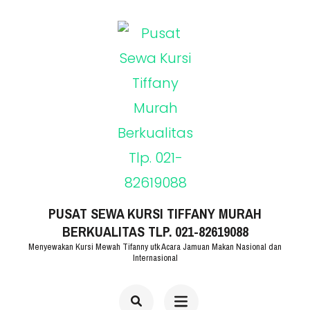
Lompat
ke
konten
(Tekan
Enter)
PUSAT SEWA KURSI TIFFANY MURAH
BERKUALITAS TLP. 021-82619088
Menyewakan Kursi Mewah Tifanny utk Acara Jamuan Makan Nasional dan
Internasional