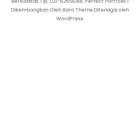
Berkualitas Tlp. 021-82619088
. Perfect Portfolio |
Dikembangkan Oleh
Rara Theme
.Ditenagai oleh
WordPress
.