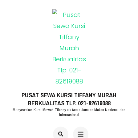
Lompat
ke
konten
(Tekan
Enter)
PUSAT SEWA KURSI TIFFANY MURAH
BERKUALITAS TLP. 021-82619088
Menyewakan Kursi Mewah Tifanny utk Acara Jamuan Makan Nasional dan
Internasional