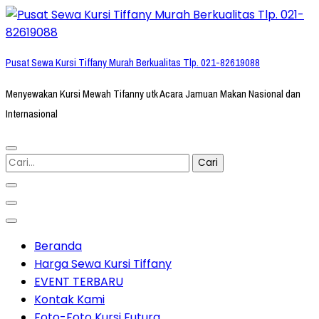
Lompat
ke
konten
Pusat Sewa Kursi Tiffany Murah Berkualitas Tlp. 021-82619088
(Tekan
Enter)
Menyewakan Kursi Mewah Tifanny utk Acara Jamuan Makan Nasional dan
Internasional
Cari
untuk:
Beranda
Harga Sewa Kursi Tiffany
EVENT TERBARU
Kontak Kami
Foto-Foto Kursi Futura