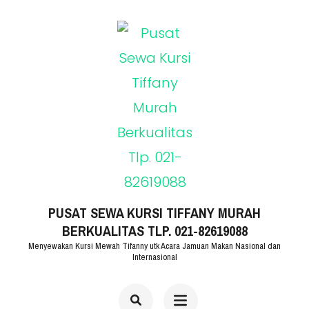
Lompat
ke
konten
(Tekan
Enter)
PUSAT SEWA KURSI TIFFANY MURAH
BERKUALITAS TLP. 021-82619088
Menyewakan Kursi Mewah Tifanny utk Acara Jamuan Makan Nasional dan
Internasional