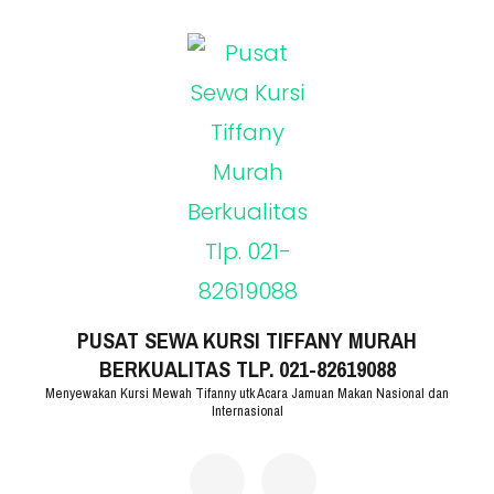
Lompat
ke
konten
(Tekan
Enter)
PUSAT SEWA KURSI TIFFANY MURAH
BERKUALITAS TLP. 021-82619088
Menyewakan Kursi Mewah Tifanny utk Acara Jamuan Makan Nasional dan
Internasional