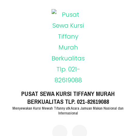
Lompat
ke
konten
(Tekan
Enter)
PUSAT SEWA KURSI TIFFANY MURAH
BERKUALITAS TLP. 021-82619088
Menyewakan Kursi Mewah Tifanny utk Acara Jamuan Makan Nasional dan
Internasional