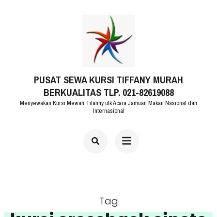
Lompat
ke
konten
(Tekan
PUSAT SEWA KURSI TIFFANY MURAH
Enter)
BERKUALITAS TLP. 021-82619088
Menyewakan Kursi Mewah Tifanny utk Acara Jamuan Makan Nasional dan
Internasional
Tag