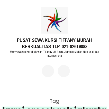
Lompat
ke
konten
(Tekan
PUSAT SEWA KURSI TIFFANY MURAH
Enter)
BERKUALITAS TLP. 021-82619088
Menyewakan Kursi Mewah Tifanny utk Acara Jamuan Makan Nasional dan
Internasional
Tag