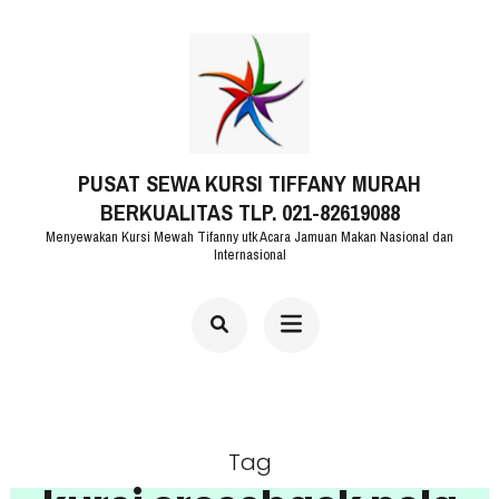
Lompat
ke
konten
(Tekan
PUSAT SEWA KURSI TIFFANY MURAH
Enter)
BERKUALITAS TLP. 021-82619088
Menyewakan Kursi Mewah Tifanny utk Acara Jamuan Makan Nasional dan
Internasional
Tag