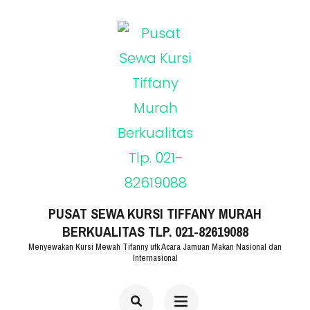
Lompat
ke
konten
(Tekan
Enter)
PUSAT SEWA KURSI TIFFANY MURAH
BERKUALITAS TLP. 021-82619088
Menyewakan Kursi Mewah Tifanny utk Acara Jamuan Makan Nasional dan
Internasional