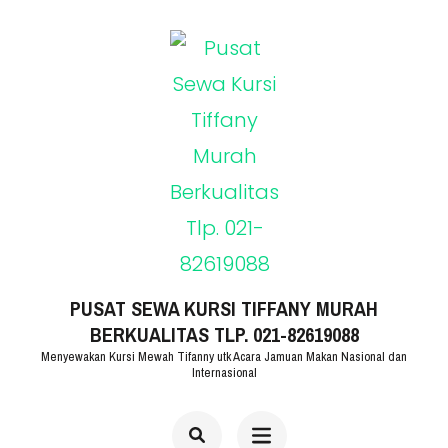
Lompat
ke
konten
(Tekan
Enter)
PUSAT SEWA KURSI TIFFANY MURAH
BERKUALITAS TLP. 021-82619088
Menyewakan Kursi Mewah Tifanny utk Acara Jamuan Makan Nasional dan
Internasional