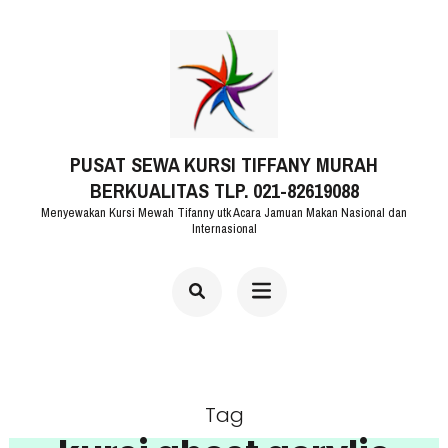
Lompat
ke
konten
(Tekan
PUSAT SEWA KURSI TIFFANY MURAH
Enter)
BERKUALITAS TLP. 021-82619088
Menyewakan Kursi Mewah Tifanny utk Acara Jamuan Makan Nasional dan
Internasional
Tag