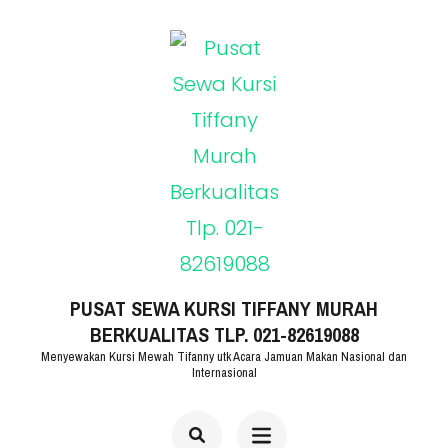
Lompat
ke
konten
(Tekan
Enter)
PUSAT SEWA KURSI TIFFANY MURAH
BERKUALITAS TLP. 021-82619088
Menyewakan Kursi Mewah Tifanny utk Acara Jamuan Makan Nasional dan
Internasional