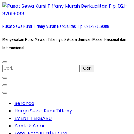
Lompat
ke
konten
Pusat Sewa Kursi Tiffany Murah Berkualitas Tlp. 021-82619088
(Tekan
Enter)
Menyewakan Kursi Mewah Tifanny utk Acara Jamuan Makan Nasional dan
Internasional
Cari
untuk:
Beranda
Harga Sewa Kursi Tiffany
EVENT TERBARU
Kontak Kami
Foto-Foto Kursi Futura