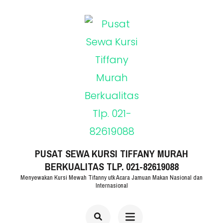
Lompat
ke
konten
(Tekan
Enter)
PUSAT SEWA KURSI TIFFANY MURAH
BERKUALITAS TLP. 021-82619088
Menyewakan Kursi Mewah Tifanny utk Acara Jamuan Makan Nasional dan
Internasional