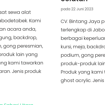
pada
22 Juni 2023
sat sewa alat
Jabodetabek. Kami
CV. Bintang Jaya 
an acara anda,
terlengkap di Jab
ggung, backdrop,
berbagai keperluan
ium, gong peresmian,
kursi, meja, backdrop
roduk lain yang
podium, gong pere
yang kami tawarkan
produk-produk la
paran. Jenis produk
Produk yang kami t
ghost acrylic. Jenis 