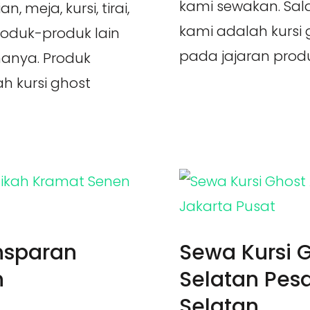
kami sewakan. Sal
 meja, kursi, tirai,
kami adalah kursi g
roduk-produk lain
pada jajaran produ
anya. Produk
h kursi ghost
nsparan
Sewa Kursi 
n
Selatan Pes
Selatan