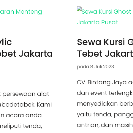
lic
Sewa Kursi G
bet Jakarta
Tebet Jakar
pada
8 Juli 2023
CV. Bintang Jaya 
dan event terleng
t persewaan alat
menyediakan berb
Jabodetabek. Kami
yaitu tenda, pangg
n acara anda.
antrian, dan masi
liputi tenda,