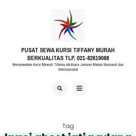
Lompat
ke
konten
(Tekan
PUSAT SEWA KURSI TIFFANY MURAH
Enter)
BERKUALITAS TLP. 021-82619088
Menyewakan Kursi Mewah Tifanny utk Acara Jamuan Makan Nasional dan
Internasional
Tag