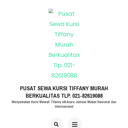
Lompat
ke
konten
(Tekan
Enter)
PUSAT SEWA KURSI TIFFANY MURAH
BERKUALITAS TLP. 021-82619088
Menyewakan Kursi Mewah Tifanny utk Acara Jamuan Makan Nasional dan
Internasional