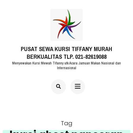
Lompat
ke
konten
(Tekan
PUSAT SEWA KURSI TIFFANY MURAH
Enter)
BERKUALITAS TLP. 021-82619088
Menyewakan Kursi Mewah Tifanny utk Acara Jamuan Makan Nasional dan
Internasional
Tag