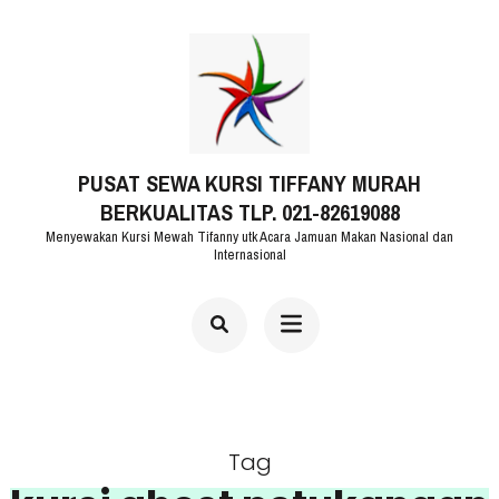
Lompat
ke
konten
(Tekan
PUSAT SEWA KURSI TIFFANY MURAH
Enter)
BERKUALITAS TLP. 021-82619088
Menyewakan Kursi Mewah Tifanny utk Acara Jamuan Makan Nasional dan
Internasional
Tag