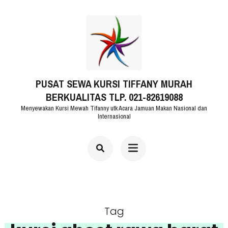
Lompat
ke
konten
(Tekan
PUSAT SEWA KURSI TIFFANY MURAH
Enter)
BERKUALITAS TLP. 021-82619088
Menyewakan Kursi Mewah Tifanny utk Acara Jamuan Makan Nasional dan
Internasional
Tag