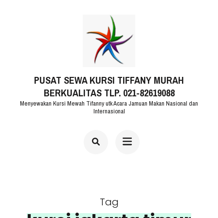
Lompat
ke
konten
(Tekan
PUSAT SEWA KURSI TIFFANY MURAH
Enter)
BERKUALITAS TLP. 021-82619088
Menyewakan Kursi Mewah Tifanny utk Acara Jamuan Makan Nasional dan
Internasional
Tag