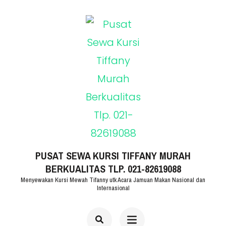
Lompat
ke
konten
(Tekan
Enter)
PUSAT SEWA KURSI TIFFANY MURAH
BERKUALITAS TLP. 021-82619088
Menyewakan Kursi Mewah Tifanny utk Acara Jamuan Makan Nasional dan
Internasional