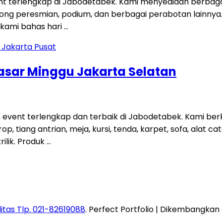
nt terlengkap di Jabodetabek. Kami menyediaan berbagai 
 gong peresmian, podium, dan berbagai perabotan lainnya.
kami bahas hari …
Pasar Minggu Jakarta Selatan
n event terlengkap dan terbaik di Jabodetabek. Kami 
iang antrian, meja, kursi, tenda, karpet, sofa, alat ca
rilik. Produk …
itas Tlp. 021-82619088
. Perfect Portfolio | Dikembangkan