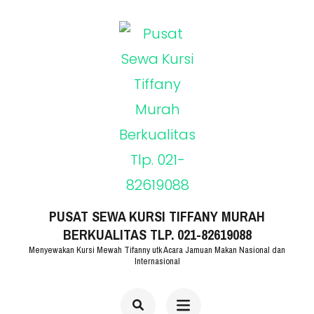
Lompat
ke
konten
(Tekan
Enter)
PUSAT SEWA KURSI TIFFANY MURAH
BERKUALITAS TLP. 021-82619088
Menyewakan Kursi Mewah Tifanny utk Acara Jamuan Makan Nasional dan
Internasional