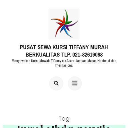
Lompat
ke
konten
(Tekan
PUSAT SEWA KURSI TIFFANY MURAH
Enter)
BERKUALITAS TLP. 021-82619088
Menyewakan Kursi Mewah Tifanny utk Acara Jamuan Makan Nasional dan
Internasional
Tag