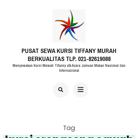
Lompat
ke
konten
(Tekan
PUSAT SEWA KURSI TIFFANY MURAH
Enter)
BERKUALITAS TLP. 021-82619088
Menyewakan Kursi Mewah Tifanny utk Acara Jamuan Makan Nasional dan
Internasional
Tag