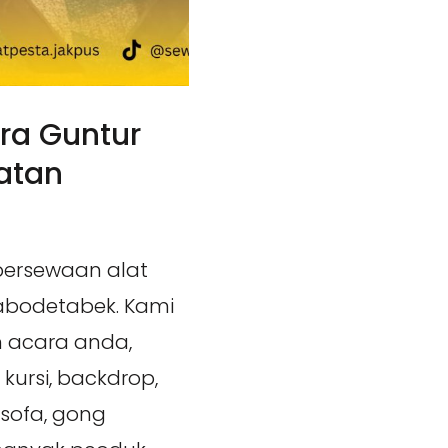
ra Guntur
latan
persewaan alat
Jabodetabek. Kami
 acara anda,
kursi, backdrop,
t, sofa, gong