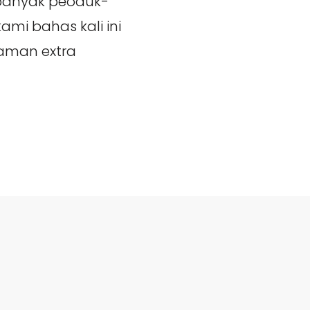
banyak peoduk-
ami bahas kali ini
taman extra