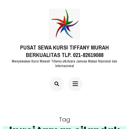
Lompat
ke
konten
(Tekan
PUSAT SEWA KURSI TIFFANY MURAH
Enter)
BERKUALITAS TLP. 021-82619088
Menyewakan Kursi Mewah Tifanny utk Acara Jamuan Makan Nasional dan
Internasional
Tag