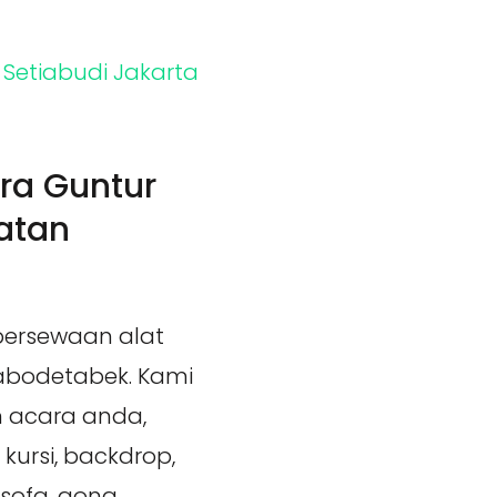
ra Guntur
latan
persewaan alat
Jabodetabek. Kami
 acara anda,
kursi, backdrop,
t, sofa, gong