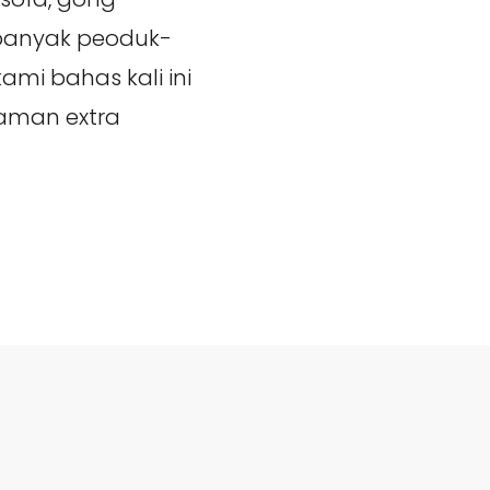
banyak peoduk-
ami bahas kali ini
taman extra