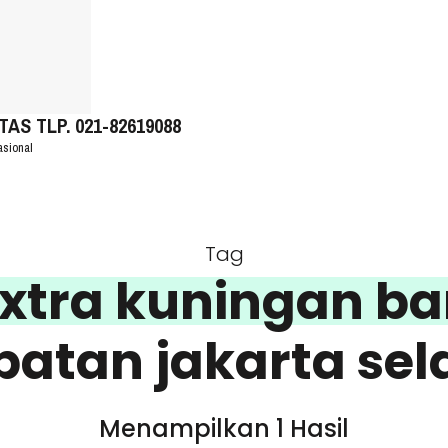
S TLP. 021-82619088
asional
Tag
extra kuningan 
patan jakarta sel
Menampilkan 1 Hasil