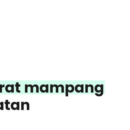
barat mampang
atan