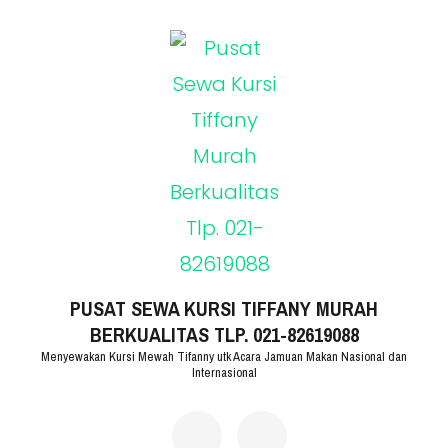
Lompat
ke
konten
(Tekan
Enter)
PUSAT SEWA KURSI TIFFANY MURAH
BERKUALITAS TLP. 021-82619088
Menyewakan Kursi Mewah Tifanny utk Acara Jamuan Makan Nasional dan
Internasional