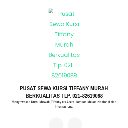
Lompat
ke
konten
(Tekan
Enter)
PUSAT SEWA KURSI TIFFANY MURAH
BERKUALITAS TLP. 021-82619088
Menyewakan Kursi Mewah Tifanny utk Acara Jamuan Makan Nasional dan
Internasional