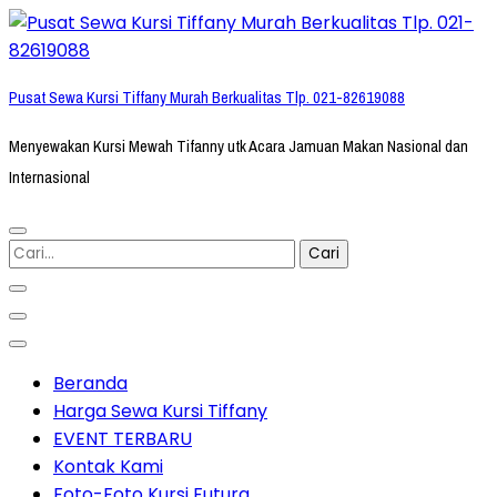
Lompat
ke
konten
Pusat Sewa Kursi Tiffany Murah Berkualitas Tlp. 021-82619088
(Tekan
Enter)
Menyewakan Kursi Mewah Tifanny utk Acara Jamuan Makan Nasional dan
Internasional
Cari
untuk:
Beranda
Harga Sewa Kursi Tiffany
EVENT TERBARU
Kontak Kami
Foto-Foto Kursi Futura