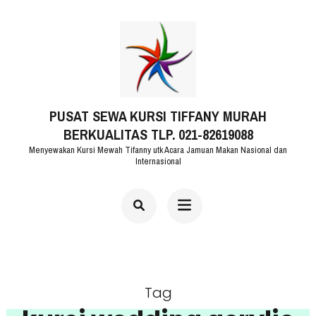
Lompat
ke
konten
(Tekan
PUSAT SEWA KURSI TIFFANY MURAH
Enter)
BERKUALITAS TLP. 021-82619088
Menyewakan Kursi Mewah Tifanny utk Acara Jamuan Makan Nasional dan
Internasional
Tag