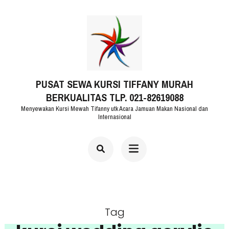
Lompat
ke
konten
(Tekan
PUSAT SEWA KURSI TIFFANY MURAH
Enter)
BERKUALITAS TLP. 021-82619088
Menyewakan Kursi Mewah Tifanny utk Acara Jamuan Makan Nasional dan
Internasional
Tag