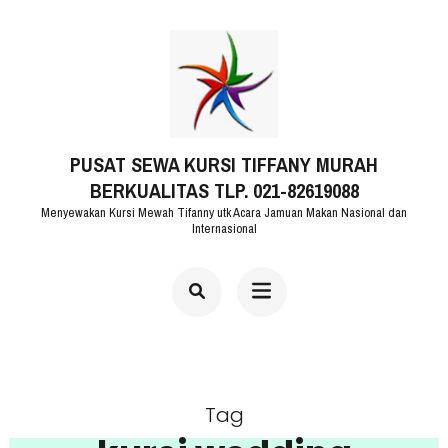
Lompat
ke
konten
(Tekan
PUSAT SEWA KURSI TIFFANY MURAH
Enter)
BERKUALITAS TLP. 021-82619088
Menyewakan Kursi Mewah Tifanny utk Acara Jamuan Makan Nasional dan
Internasional
Tag