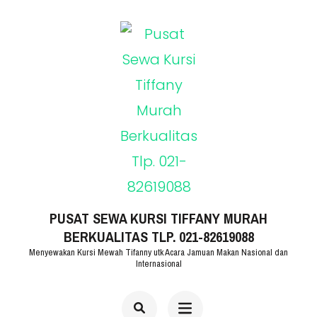
Lompat
ke
konten
(Tekan
Enter)
PUSAT SEWA KURSI TIFFANY MURAH
BERKUALITAS TLP. 021-82619088
Menyewakan Kursi Mewah Tifanny utk Acara Jamuan Makan Nasional dan
Internasional