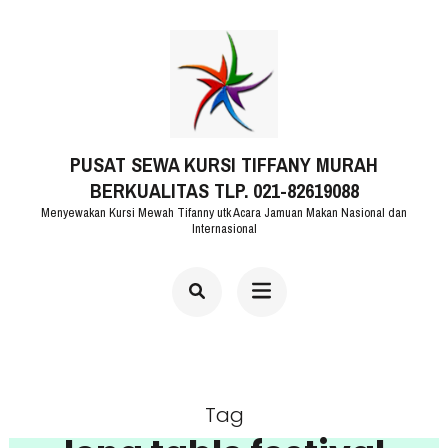
Lompat
ke
konten
(Tekan
PUSAT SEWA KURSI TIFFANY MURAH
Enter)
BERKUALITAS TLP. 021-82619088
Menyewakan Kursi Mewah Tifanny utk Acara Jamuan Makan Nasional dan
Internasional
Tag