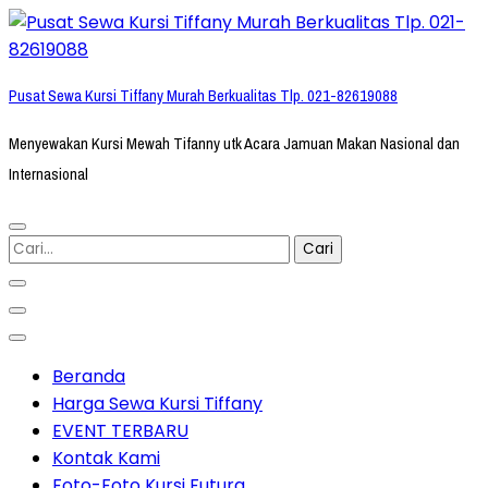
Lompat
ke
konten
Pusat Sewa Kursi Tiffany Murah Berkualitas Tlp. 021-82619088
(Tekan
Enter)
Menyewakan Kursi Mewah Tifanny utk Acara Jamuan Makan Nasional dan
Internasional
Cari
untuk:
Beranda
Harga Sewa Kursi Tiffany
EVENT TERBARU
Kontak Kami
Foto-Foto Kursi Futura