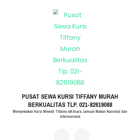
Lompat
ke
konten
(Tekan
Enter)
PUSAT SEWA KURSI TIFFANY MURAH
BERKUALITAS TLP. 021-82619088
Menyewakan Kursi Mewah Tifanny utk Acara Jamuan Makan Nasional dan
Internasional