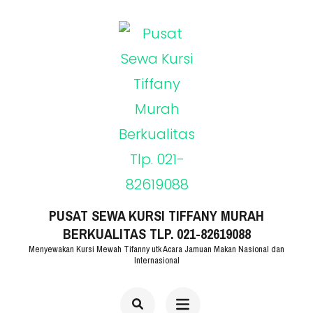
Lompat
ke
konten
(Tekan
Enter)
PUSAT SEWA KURSI TIFFANY MURAH
BERKUALITAS TLP. 021-82619088
Menyewakan Kursi Mewah Tifanny utk Acara Jamuan Makan Nasional dan
Internasional