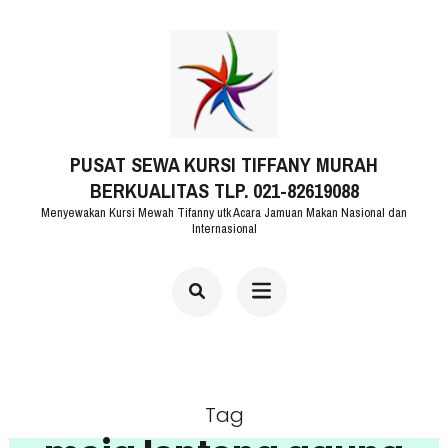
Lompat
ke
konten
(Tekan
PUSAT SEWA KURSI TIFFANY MURAH
Enter)
BERKUALITAS TLP. 021-82619088
Menyewakan Kursi Mewah Tifanny utk Acara Jamuan Makan Nasional dan
Internasional
Tag