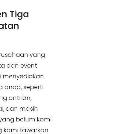
n Tiga
atan
erusahaan yang
ta dan event
mi menyediakan
 anda, seperti
ng antrian,
rai, dan masih
 yang belum kami
g kami tawarkan