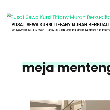
Lompat
ke
konten
PUSAT SEWA KURSI TIFFANY MURAH BERKUALITA
Menyewakan Kursi Mewah Tifanny utk Acara Jamuan Makan Nasional dan Intern
(Tekan
Enter)
meja menteng 