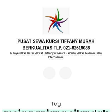
Lompat
ke
konten
(Tekan
PUSAT SEWA KURSI TIFFANY MURAH
Enter)
BERKUALITAS TLP. 021-82619088
Menyewakan Kursi Mewah Tifanny utk Acara Jamuan Makan Nasional dan
Internasional
Tag