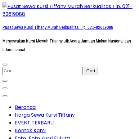
Lompat
ke
konten
Pusat Sewa Kursi Tiffany Murah Berkualitas Tlp. 021-82619088
(Tekan
Enter)
Menyewakan Kursi Mewah Tifanny utk Acara Jamuan Makan Nasional dan
Internasional
Cari
untuk:
Beranda
Harga Sewa Kursi Tiffany
EVENT TERBARU
Kontak Kami
Foto-Foto Kursi Futura