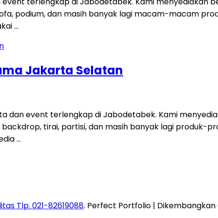
 event terlengkap di Jabodetabek. Kami menyediakan be
t, sofa, podium, dan masih banyak lagi macam-macam pro
akai …
ama Jakarta Selatan
a dan event terlengkap di Jabodetabek. Kami menyedia
fa, backdrop, tirai, partisi, dan masih banyak lagi produ
edia …
itas Tlp. 021-82619088
. Perfect Portfolio | Dikembangkan