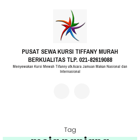
Lompat
ke
konten
(Tekan
PUSAT SEWA KURSI TIFFANY MURAH
Enter)
BERKUALITAS TLP. 021-82619088
Menyewakan Kursi Mewah Tifanny utk Acara Jamuan Makan Nasional dan
Internasional
Tag