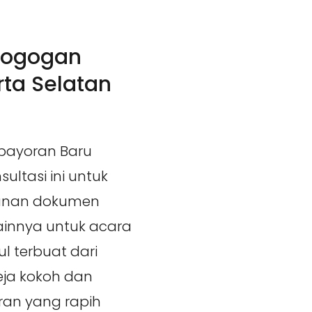
togogan
ta Selatan
bayoran Baru
ultasi ini untuk
anan dokumen
ainnya untuk acara
l terbuat dari
eja kokoh dan
ran yang rapih