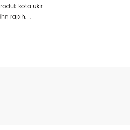
oduk kota ukir
hn rapih. …