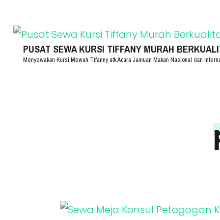
Lompat
ke
konten
PUSAT SEWA KURSI TIFFANY MURAH BERKUALITA
Menyewakan Kursi Mewah Tifanny utk Acara Jamuan Makan Nasional dan Intern
(Tekan
Enter)