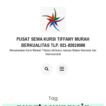
Lompat
ke
konten
(Tekan
PUSAT SEWA KURSI TIFFANY MURAH
Enter)
BERKUALITAS TLP. 021-82619088
Menyewakan Kursi Mewah Tifanny utk Acara Jamuan Makan Nasional dan
Internasional
Tag